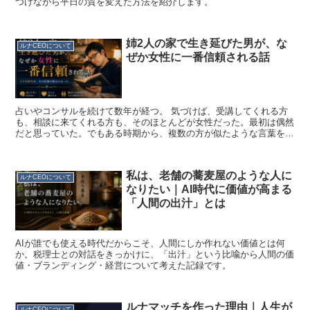
つけながら平日の質を変えた方法を紹介します。
姉2人の家で生き延びた男が、な
ルナCEOについて
ぜか女性に一番信頼される話
占いやコンサルを続けて数年が経つ。 気づけば、受講してくれる方
も、相談に来てくれる方も、そのほとんどが女性だった。最初は偶然
だと思っていた。でもある時期から、複数の方が似たような言葉を残
してくれるようになった。 「話しやすかった」 「圧がな...
私は、老舗の蕎麦屋のような人に
ルナCEOについて
なりたい｜AI時代に価値が高まる
「人間の出汁」とは
AIが誰でも使える時代だからこそ、人間にしか作れない価値とは何
か。税理士との対話をきっかけに、「出汁」という比喩から人間の価
値・ブランディング・経営について考えた記録です。
ルナマッチを作った理由｜人生が
ルナCEOについて