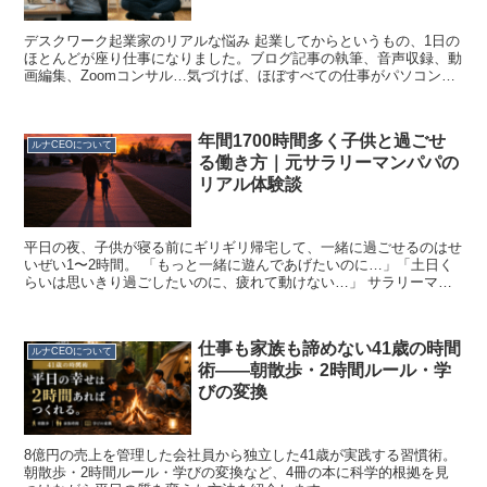
デスクワーク起業家のリアルな悩み 起業してからというもの、1日の
ほとんどが座り仕事になりました。ブログ記事の執筆、音声収録、動
画編集、Zoomコンサル…気づけば、ほぼすべての仕事がパソコンの
前。 そんな生活を続けているうちに、ある日突然「体...
年間1700時間多く子供と過ごせ
ルナCEOについて
る働き方｜元サラリーマンパパの
リアル体験談
平日の夜、子供が寝る前にギリギリ帰宅して、一緒に過ごせるのはせ
いぜい1〜2時間。 「もっと一緒に遊んであげたいのに…」「土日く
らいは思いきり過ごしたいのに、疲れて動けない…」 サラリーマン
時代、私はずっとそんな葛藤を抱えていました。仕事も大...
仕事も家族も諦めない41歳の時間
ルナCEOについて
術——朝散歩・2時間ルール・学
びの変換
8億円の売上を管理した会社員から独立した41歳が実践する習慣術。
朝散歩・2時間ルール・学びの変換など、4冊の本に科学的根拠を見