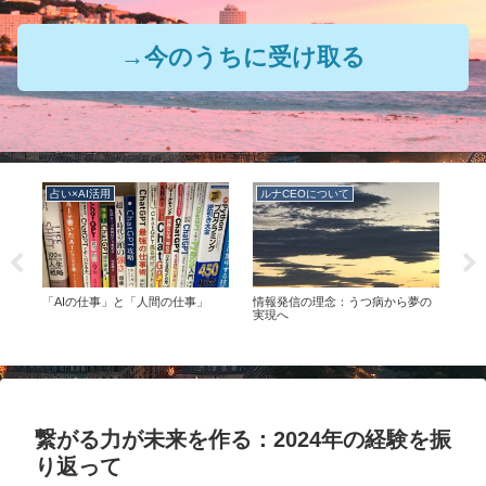
→今のうちに受け取る
占い×AI活用
ルナCEOについて
ル
の
「AIの仕事」と「人間の仕事」
情報発信の理念：うつ病から夢の
ルナ
つの
実現へ
繋がる力が未来を作る：2024年の経験を振
り返って