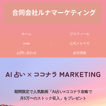
ホーム
プロフィール
note
公式メルマガ
お問い合わせ
会社情報
期間限定で人気動画「AI占い×ココナラ攻略で
月5万〜のストック収入」をプレゼント