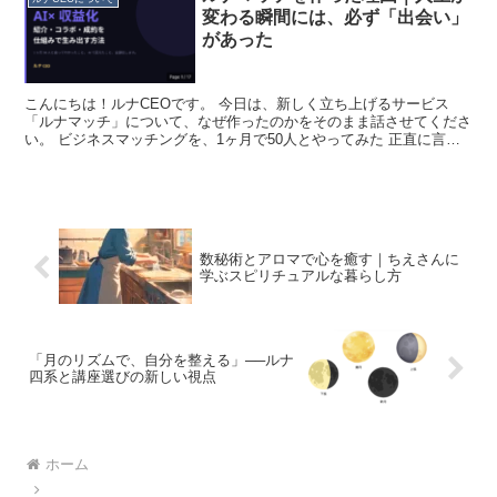
変わる瞬間には、必ず「出会い」
があった
こんにちは！ルナCEOです。 今日は、新しく立ち上げるサービス
「ルナマッチ」について、なぜ作ったのかをそのまま話させてくださ
い。 ビジネスマッチングを、1ヶ月で50人とやってみた 正直に言う
と、最初はただの実験でした。 「ビジネスマッチング...
数秘術とアロマで心を癒す｜ちえさんに
学ぶスピリチュアルな暮らし方
「月のリズムで、自分を整える」──ルナ
四系と講座選びの新しい視点
ホーム