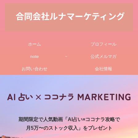
ホーム
プロフィール
note
公式メルマガ
お問い合わせ
会社情報
期間限定で人気動画「AI占い×ココナラ攻略で
月5万〜のストック収入」をプレゼント