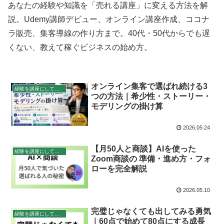
あなたの経験や知識を「売れる講座」に変える方法を解
説。Udemy講師デビュー、オンライン講座作成、ココナ
ラ販売、集客導線の作り方まで。40代・50代からでも遅
くない、教えて稼ぐビジネスの始め方。
オンライン集客で選ばれ続ける3
経験を講座にして稼ぐ
つの方法｜希少性・ストーリー・
モデリングの掛け算
2026.05.24
【月50人と商談】AIを使った
経験を講座にして稼ぐ
Zoom商談の 準備・進め方・フォ
ローを完全解説
2026.05.10
完璧じゃなくても出してみる勇気
経験を講座にして稼ぐ
｜60点で始めて80点にする成長