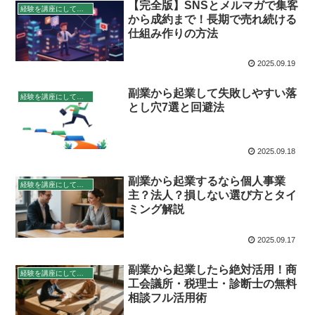
【完全版】SNSとメルマガで集客
経験を講座にして稼ぐ
から成約まで！長期で売れ続ける
仕組み作りの方法
2025.09.19
副業から起業して失敗しやすい落
経験を講座にして稼ぐ
とし穴7選と回避法
2025.09.18
副業から起業するなら個人事業
経験を講座にして稼ぐ
主？法人？損しない選び方とタイ
ミング解説
2025.09.17
副業から起業したら絶対活用！商
経験を講座にして稼ぐ
工会議所・税理士・診断士の無料
相談フル活用術