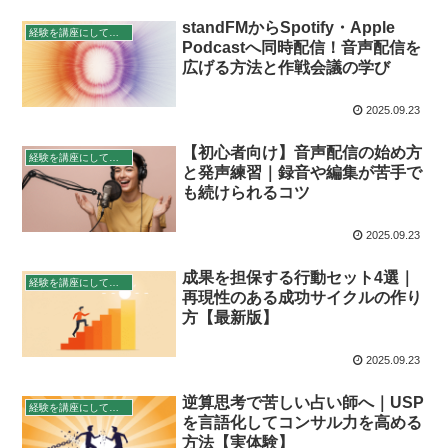
standFMからSpotify・Apple
経験を講座にして稼ぐ
Podcastへ同時配信！音声配信を
広げる方法と作戦会議の学び
2025.09.23
【初心者向け】音声配信の始め方
経験を講座にして稼ぐ
と発声練習｜録音や編集が苦手で
も続けられるコツ
2025.09.23
成果を担保する行動セット4選｜
経験を講座にして稼ぐ
再現性のある成功サイクルの作り
方【最新版】
2025.09.23
逆算思考で苦しい占い師へ｜USP
経験を講座にして稼ぐ
を言語化してコンサル力を高める
方法【実体験】