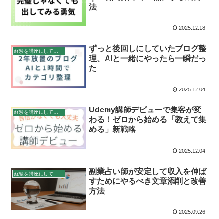
法
2025.12.18
ずっと後回しにしていたブログ整
経験を講座にして稼ぐ
理、AIと一緒にやったら一瞬だっ
た
2025.12.04
Udemy講師デビューで集客が変
経験を講座にして稼ぐ
わる！ゼロから始める「教えて集
める」新戦略
2025.12.04
副業占い師が安定して収入を伸ば
経験を講座にして稼ぐ
すためにやるべき文章添削と改善
方法
2025.09.26