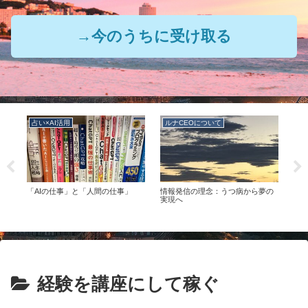
→今のうちに受け取る
占い×AI活用
ルナCEOについて
ル
の
「AIの仕事」と「人間の仕事」
情報発信の理念：うつ病から夢の
ルナ
つの
実現へ
経験を講座にして稼ぐ