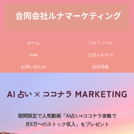
ホーム
プロフィール
note
公式メルマガ
お問い合わせ
会社情報
期間限定で人気動画「AI占い×ココナラ攻略で
月5万〜のストック収入」をプレゼント