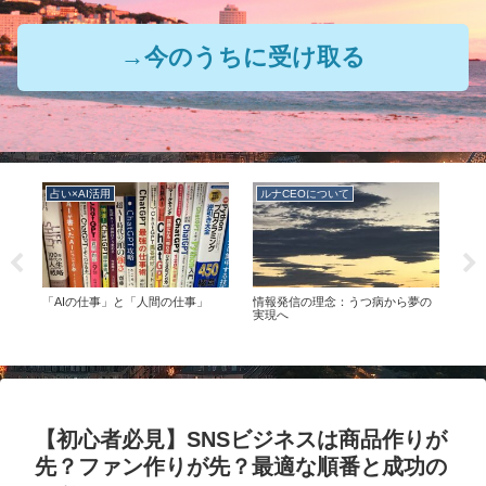
→今のうちに受け取る
占い×AI活用
ルナCEOについて
ル
の
「AIの仕事」と「人間の仕事」
情報発信の理念：うつ病から夢の
ルナ
つの
実現へ
【初心者必見】SNSビジネスは商品作りが
先？ファン作りが先？最適な順番と成功の