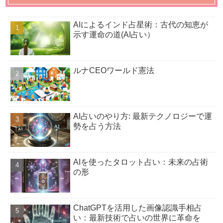
AIによるインド占星術：古代の知恵が
示す運命の道(AI占い）
ルナCEOワールド憲法
AI占いのやり方: 最新テクノロジーで運
勢を占う方法
AIを使ったタロット占い：未来の占術
の形
ChatGPTを活用した画像認識手相占
い：最新技術で占いの世界に革命を