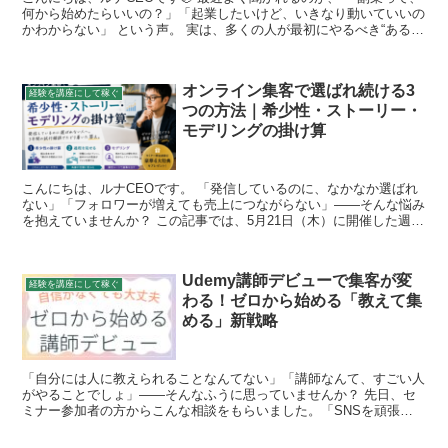
何から始めたらいいの？」「起業したいけど、いきなり動いていいの
かわからない」 という声。 実は、多くの人が最初にやるべき“ある段
階”をすっ飛ばしてしまっているから、行動しても...
オンライン集客で選ばれ続ける3
経験を講座にして稼ぐ
つの方法｜希少性・ストーリー・
モデリングの掛け算
こんにちは、ルナCEOです。 「発信しているのに、なかなか選ばれ
ない」「フォロワーが増えても売上につながらない」——そんな悩み
を抱えていませんか？ この記事では、5月21日（木）に開催した週次
セミナーの内容をレポートします。 オンライン集客...
Udemy講師デビューで集客が変
経験を講座にして稼ぐ
わる！ゼロから始める「教えて集
める」新戦略
「自分には人に教えられることなんてない」「講師なんて、すごい人
がやることでしょ」——そんなふうに思っていませんか？ 先日、セ
ミナー参加者の方からこんな相談をもらいました。「SNSを頑張っ
ても全然お客さんが来ない。でも講座を出すなんて、まだ自...