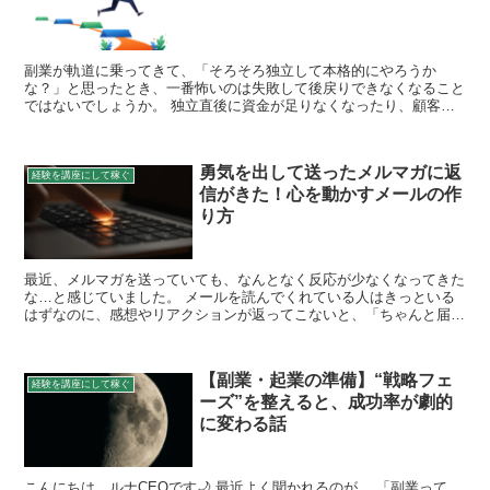
副業が軌道に乗ってきて、「そろそろ独立して本格的にやろうか
な？」と思ったとき、一番怖いのは失敗して後戻りできなくなること
ではないでしょうか。 独立直後に資金が足りなくなったり、顧客が
集まらず赤字になったり、確定申告で思わぬ税金が発生したり…...
勇気を出して送ったメルマガに返
経験を講座にして稼ぐ
信がきた！心を動かすメールの作
り方
最近、メルマガを送っていても、なんとなく反応が少なくなってきた
な…と感じていました。 メールを読んでくれている人はきっといる
はずなのに、感想やリアクションが返ってこないと、「ちゃんと届い
ているのかな？」と不安になるんですよね。 そんな気持ち...
【副業・起業の準備】“戦略フェ
経験を講座にして稼ぐ
ーズ”を整えると、成功率が劇的
に変わる話
こんにちは、ルナCEOです🌙 最近よく聞かれるのが、 「副業って、