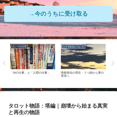
→今のうちに受け取る
占い×AI活用
ルナCEOについて
ル
の
「AIの仕事」と「人間の仕事」
情報発信の理念：うつ病から夢の
ルナ
つの
実現へ
タロット物語：塔編｜崩壊から始まる真実
と再生の物語