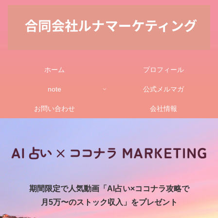
ホーム
プロフィール
note
公式メルマガ
お問い合わせ
会社情報
期間限定で人気動画「AI占い×ココナラ攻略で
月5万〜のストック収入」をプレゼント