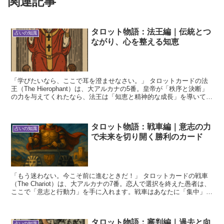
関連記事
タロット物語：法王編｜伝統とつ
占いの知識
ながり、心を整える知恵
「学びたいなら、ここで耳を澄ませなさい。」 タロットカードの法
王（The Hierophant）は、大アルカナの5番。皇帝が「秩序と決断」
の力を与えてくれたなら、法王は「知恵と精神的な成長」を導いてく
れる存在です。 この記事では、法王の正位...
タロット物語：戦車編｜意志の力
占いの知識
で未来を切り開く勝利のカード
「もう迷わない。今こそ前に進むときだ！」 タロットカードの戦車
（The Chariot）は、大アルカナの7番。恋人で選択を終えた愚者は、
ここで「意志と行動力」を手に入れます。戦車はあなたに「集中」
「コントロール」「勝利」を与えてくれるカード...
タロット物語：審判編｜過去と向
占いの知識