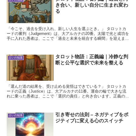
き合い、新しい自分に生まれ変わ
る
「今こそ、過去を受け入れ、新しい人生を選ぶとき。」 タロットカ
ードの審判（Judgement）は、大アルカナの20番。太陽で光と成功を
手に入れた愚者は、ここで「過去と未来を統合する瞬間」を迎えま
す。審判は「再生」「復活」「目覚め」を象徴する...
タロット物語：正義編｜冷静な判
占いの知識
断と公平な選択で未来を整える
「選んだ道の結果を、受け止める覚悟はできている？」 タロットカ
ードの正義（Justice）は、大アルカナの11番。運命の輪で大きな流
れに乗った愚者は、ここで「選択の責任」と向き合います。正義のカ
ードは「バランス」「公平な判断」「因果関係」を...
引き寄せの法則 – ネガティブをポ
占いの知識
ジティブに変える心のスイッチ