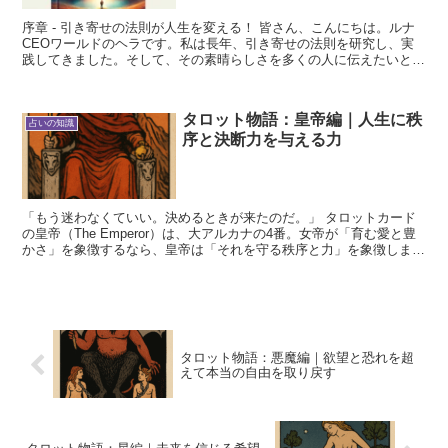
序章 - 引き寄せの法則が人生を変える！ 皆さん、こんにちは。ルナ
CEOワールドのヘラです。私は長年、引き寄せの法則を研究し、実
践してきました。そして、その素晴らしさを多くの人に伝えたいと思
っています。 引き寄せの法則は、あなたの人生を根本...
タロット物語：皇帝編｜人生に秩
占いの知識
序と決断力を与える力
「もう迷わなくていい。決めるときが来たのだ。」 タロットカード
の皇帝（The Emperor）は、大アルカナの4番。女帝が「育む愛と豊
かさ」を象徴するなら、皇帝は「それを守る秩序と力」を象徴しま
す。あなたの人生に安定と責任感をもたらし、しっ...
タロット物語：悪魔編｜欲望と恐れを超
えて本当の自由を取り戻す