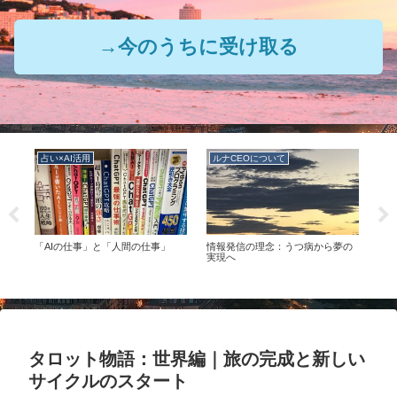
→今のうちに受け取る
占い×AI活用
ルナCEOについて
ル
の
「AIの仕事」と「人間の仕事」
情報発信の理念：うつ病から夢の
ルナ
つの
実現へ
タロット物語：世界編｜旅の完成と新しい
サイクルのスタート