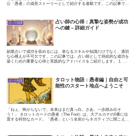
公「愚者」の成長ストーリーとして紹介する連載です。この記事で
は 第1〜11話（愚者〜運命の輪） をつなぎ、前半の成...
占い師の心得：真摯な姿勢が成功
占いの知識
への鍵 – 詳細ガイド
副業占いで成功を収めるには、単なるスキルや知識だけでなく、適切
な心構えが不可欠です。この記事では、占い師として持続的な成功を
築くための重要な心得と実践的なアドバイスをご紹介します。 1. は
じめに：効率化の誘惑 副業占いで依頼が増え、収入が...
タロット物語：愚者編｜自由と可
占いの知識
能性のスタート地点へようこそ
「ねぇ、怖がらないで。未来はまだ真っ白。さあ、一歩踏み出そ
う！」 タロットカードの愚者（The Fool）は、大アルカナの0番に位
置する特別なカード。「愚者」という名前からネガティブに聞こえる
かもしれませんが、実は最も自由で可能性にあふれた...