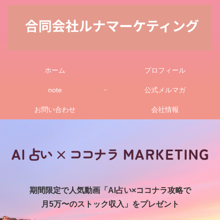
ホーム
プロフィール
note
公式メルマガ
お問い合わせ
会社情報
期間限定で人気動画「AI占い×ココナラ攻略で
月5万〜のストック収入」をプレゼント