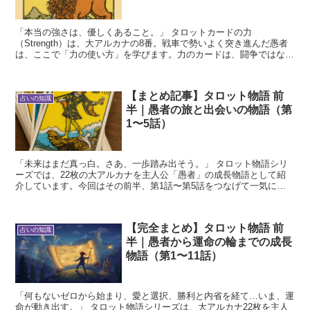
「本当の強さは、優しくあること。」 タロットカードの力
（Strength）は、大アルカナの8番。戦車で勢いよく突き進んだ愚者
は、ここで「力の使い方」を学びます。力のカードは、闘争ではなく
「内面の強さ」「穏やかな勇気」を象徴します。 力カード...
【まとめ記事】タロット物語 前
占いの知識
半｜愚者の旅と出会いの物語（第
1〜5話）
「未来はまだ真っ白。さあ、一歩踏み出そう。」 タロット物語シリ
ーズでは、22枚の大アルカナを主人公「愚者」の成長物語として紹
介しています。今回はその前半、第1話〜第5話をつなげて一気にお
さらい。愚者がどんな仲間と出会い、何を学んでいくのか、...
【完全まとめ】タロット物語 前
占いの知識
半｜愚者から運命の輪までの成長
物語（第1〜11話）
「何もないゼロから始まり、愛と選択、勝利と内省を経て…いま、運
命が動き出す。」 タロット物語シリーズは、大アルカナ22枚を主人