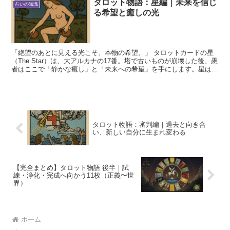
タロット物語：星編｜未来を信じ
占いの知識
る希望と癒しの光
「絶望のあとに見える光こそ、本物の希望。」 タロットカードの星
（The Star）は、大アルカナの17番。塔で古いものが崩壊した後、愚
者はここで「静かな癒し」と「未来への希望」を手にします。星は
「信頼」「インスピレーション」「浄化」を象徴す...
タロット物語：審判編｜過去と向き合
い、新しい自分に生まれ変わる
【完全まとめ】タロット物語 後半｜試
練・浄化・完成へ向かう11枚（正義〜世
界）
ホーム