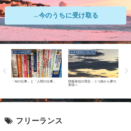
→今のうちに受け取る
占い×AI活用
ルナCEOについて
ル
の
「AIの仕事」と「人間の仕事」
情報発信の理念：うつ病から夢の
ルナ
つの
実現へ
フリーランス