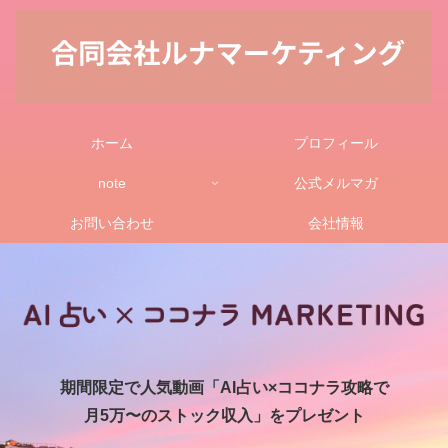
ホーム
プロフィール
note
公式メルマガ
お問い合わせ
会社情報
期間限定で人気動画「AI占い×ココナラ攻略で
月5万〜のストック収入」をプレゼント