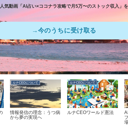
人気動画「AI占い×ココナラ攻略で
月5万〜のストック収入」
→今のうちに受け取る
ルナCEOについて
ルナCEOについて
の
情報発信の理念：うつ病
ルナCEOワールド憲法
A
から夢の実現へ
プ
場