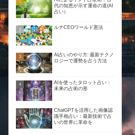
代の知恵が示す運命の道(AI
占い）
ルナCEOワールド憲法
AI占いのやり方: 最新テクノ
ロジーで運勢を占う方法
AIを使ったタロット占い：
未来の占術の形
ChatGPTを活用した画像認
識手相占い：最新技術で占
いの世界に革命を