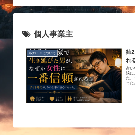
個人事業主
姉
ルナCEOについて
れ
占い
談に
た。
った