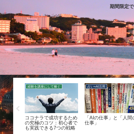
期間限定で
経験を講座にして稼ぐ
占い×AI活用
ルナ
ココナラで成功するため
「AIの仕事」と「人間
ディア一
の究極のコツ：初心者で
仕事」
AIで“共
も実践できる7つの戦略
てる全メ