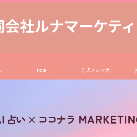
ル
note
公式メルマガ