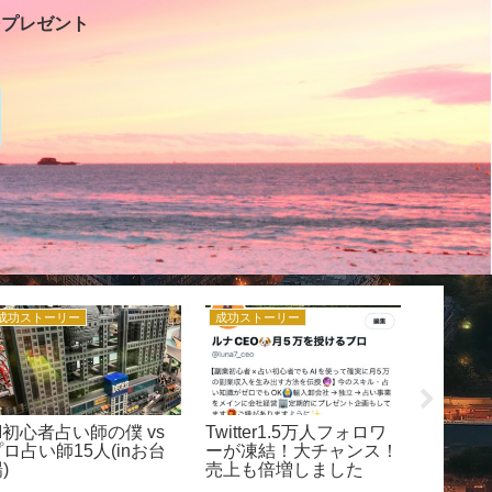
をプレゼント
成功ストーリー
成功ストーリー
ルナCEO
I初心者占い師の僕 vs
Twitter1.5万人フォロワ
【完全
ロ占い師15人(inお台
ーが凍結！大チャンス！
CEOの
)
売上も倍増しました
覧まとめ
感と自走