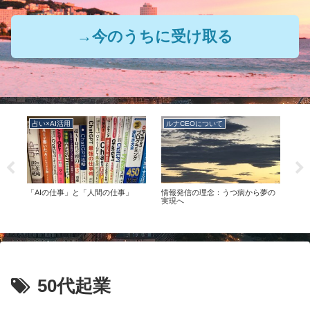
→今のうちに受け取る
占い×AI活用
ルナCEOについて
ル
の
「AIの仕事」と「人間の仕事」
情報発信の理念：うつ病から夢の
ルナ
つの
実現へ
50代起業