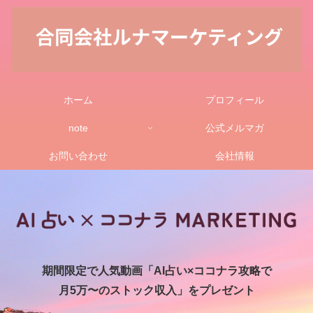
ホーム
プロフィール
note
公式メルマガ
お問い合わせ
会社情報
期間限定で人気動画「AI占い×ココナラ攻略で
月5万〜のストック収入」をプレゼント