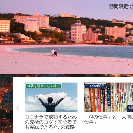
期間限定で
経験を講座にして稼ぐ
占い×AI活用
ルナ
ココナラで成功するため
「AIの仕事」と「人間
ディア一
の究極のコツ：初心者で
仕事」
AIで“共
も実践できる7つの戦略
てる全メ