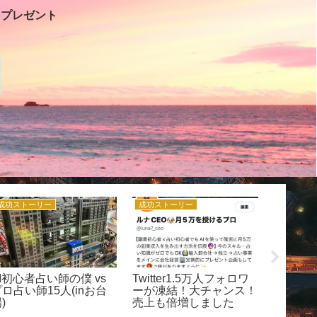
をプレゼント
成功ストーリー
成功ストーリー
ルナCEO
I初心者占い師の僕 vs
Twitter1.5万人フォロワ
【完全
ロ占い師15人(inお台
ーが凍結！大チャンス！
CEOの
)
売上も倍増しました
覧まとめ
感と自走