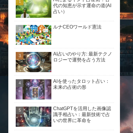
代の知恵が示す運命の道(AI
占い）
ルナCEOワールド憲法
AI占いのやり方: 最新テクノ
ロジーで運勢を占う方法
AIを使ったタロット占い：
未来の占術の形
ChatGPTを活用した画像認
識手相占い：最新技術で占
いの世界に革命を