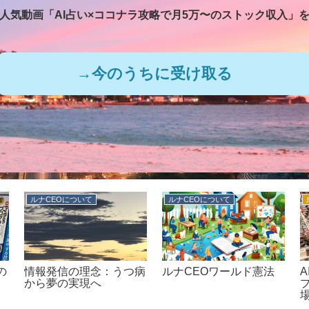
人気動画「AI占い×ココナラ攻略で
月5万〜のストック収入」
→今のうちに受け取る
ルナCEOについて
ルナCEOについて
の
情報発信の理念：うつ病
ルナCEOワールド憲法
A
から夢の実現へ
プ
場