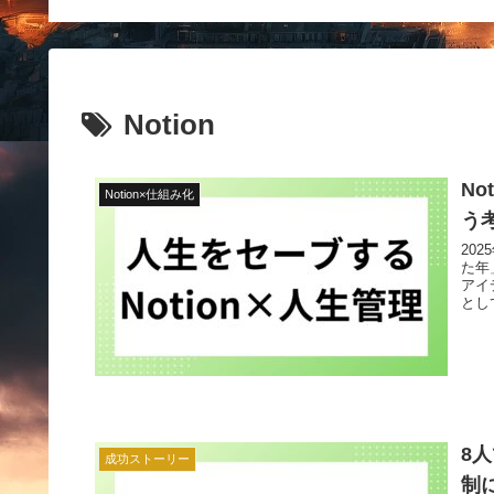
Notion
N
Notion×仕組み化
う
20
た年
アイ
とし
8
成功ストーリー
制