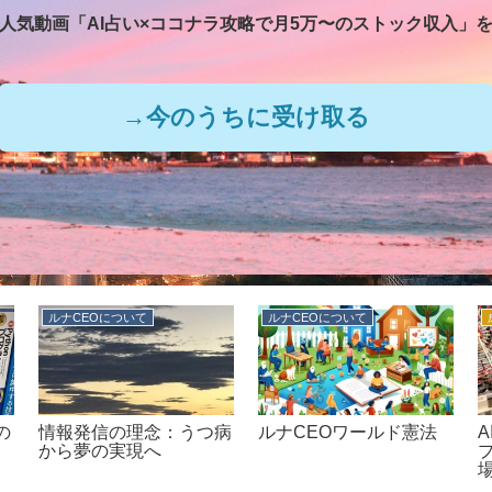
人気動画「AI占い×ココナラ攻略で
月5万〜のストック収入」
→今のうちに受け取る
ルナCEOについて
ルナCEOについて
の
情報発信の理念：うつ病
ルナCEOワールド憲法
A
から夢の実現へ
プ
場