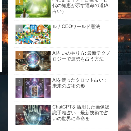
代の知恵が示す運命の道(AI
占い）
ルナCEOワールド憲法
AI占いのやり方: 最新テクノ
ロジーで運勢を占う方法
AIを使ったタロット占い：
未来の占術の形
ChatGPTを活用した画像認
識手相占い：最新技術で占
いの世界に革命を