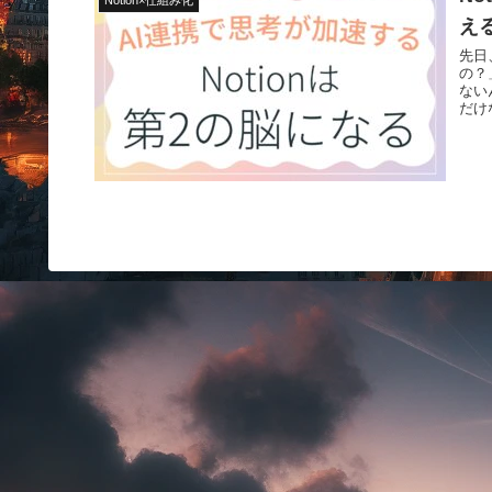
え
先日
の？
ない
だけ