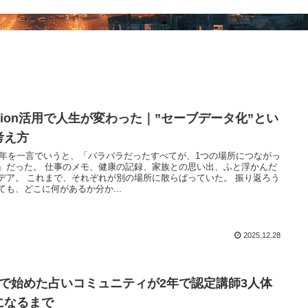
otion活用で人生が変わった｜”セーブデータ化”とい
考え方
25年を一言でいうと、「バラバラだったすべてが、1つの場所につながっ
」だった。 仕事のメモ、健康の記録、家族との思い出、ふと浮かんだ
デア。 これまで、それぞれが別の場所に散らばっていた。 振り返ろう
ても、どこに何があるか分か...
2025.12.28
人で始めた占いコミュニティが2年で認定講師3人体
になるまで