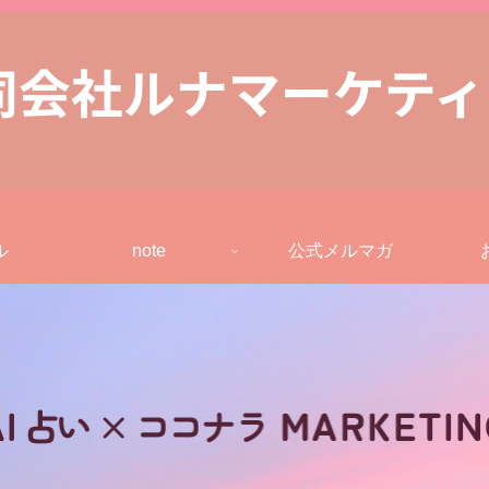
ル
note
公式メルマガ