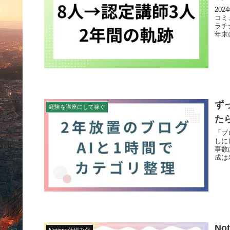
20
コミ
ラチ
年末
ず
経験を講座にして稼ぐ
た
「ブ
しに
事数
成は
N
Notion×仕組み化