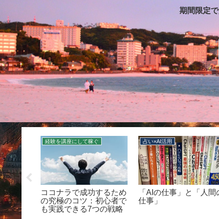
期間限定で
経験を講座にして稼ぐ
占い×AI活用
ルナ
ココナラで成功するため
「AIの仕事」と「人間
ディア一
の究極のコツ：初心者で
仕事」
AIで“共
も実践できる7つの戦略
てる全メ