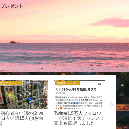
をプレゼント
成功ストーリー
成功ストーリー
ルナCEO
I初心者占い師の僕 vs
Twitter1.5万人フォロワ
【完全
ロ占い師15人(inお台
ーが凍結！大チャンス！
CEOの
)
売上も倍増しました
覧まとめ
感と自走