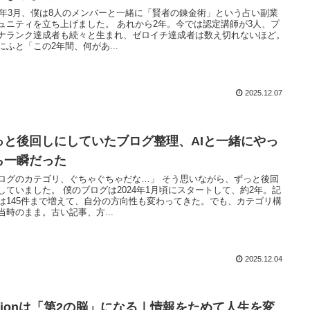
24年3月、僕は8人のメンバーと一緒に「賢者の錬金術」という占い副業
ュニティを立ち上げました。 あれから2年。今では認定講師が3人、プ
ナランク達成者も続々と生まれ、ゼロイチ達成者は数え切れないほど。
にふと「この2年間、何があ...
2025.12.07
っと後回しにしていたブログ整理、AIと一緒にやっ
ら一瞬だった
ログのカテゴリ、ぐちゃぐちゃだな…」 そう思いながら、ずっと後回
していました。 僕のブログは2024年1月頃にスタートして、約2年。記
は145件まで増えて、自分の方向性も変わってきた。でも、カテゴリ構
当時のまま。古い記事、方...
2025.12.04
otionは「第2の脳」になる｜情報をためて人生を変