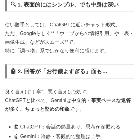
🔍 1. 表面的にはシンプル、でも中身は深い
使い勝手としては、ChatGPTに近いチャット形式。
ただ、Googleらしく**「ウェブからの情報引用」や「表・
画像生成」などがスムーズ**で、
特に「調べ物」系ではかなり便利に感じます。
🤖 2. 回答が「お行儀よすぎる」面も…
良く言えば“丁寧”、悪く言えば“浅い”。
ChatGPTと比べて、Geminiは
中立的・事実ベースな返答
が多く、ちょっと堅めの印象
です。
🤖 ChatGPT：会話の熱量あり、思考が深掘れる
🤖 Gemini：冷静・客観的で整理は上手