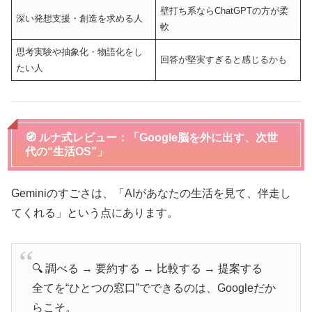
壁打ち系ならChatGPTの方が柔
深い発想支援・創造を求める人
軟
思考実験や抽象化・物語化をし
回答が堅実すぎると感じるかも
たい人
🧭 ルナ式レビュー：「Google脳を外に出す、次世
代の“生活OS”」
Geminiのすごさは、「AIがあなたの生活を見て、伴走し
てくれる」という点にあります。
🔍 調べる → 要約する → 比較する → 提案する
全てを“ひとつの窓口”でできるのは、Googleだか
らこそ。