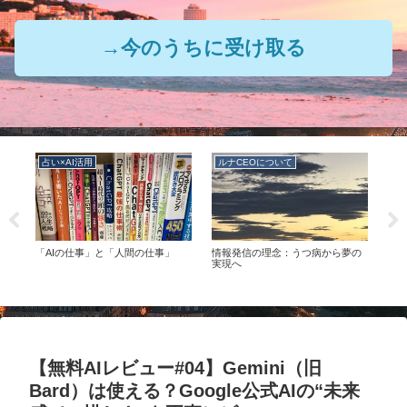
→今のうちに受け取る
占い×AI活用
ルナCEOについて
ル
の
「AIの仕事」と「人間の仕事」
情報発信の理念：うつ病から夢の
ルナ
つの
実現へ
【無料AIレビュー#04】Gemini（旧
Bard）は使える？Google公式AIの“未来