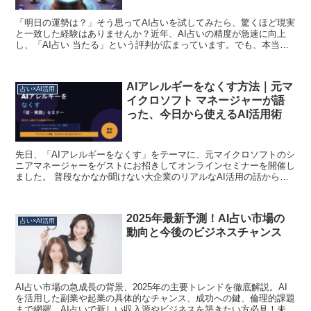
「明日の運勢は？」そう思ってAI占いを試してみたら、驚くほど現実
と一致した経験はありませんか？近年、AI占いの精度が急速に向上
し、「AI占い 当たる」という評判が広まっています。でも、本当に
AI占いは信頼できるのでしょうか？今回は、AI占い...
AIアレルギーをなくす方法｜元マ
占い×AI活用
イクロソフト マネージャーが語
った、今日から使えるAI活用術
先日、「AIアレルギーをなくす」をテーマに、元マイクロソフトのシ
ニアマネージャーをゲストにお招きしてオンラインセミナーを開催し
ました。 普段なかなか聞けない大企業のリアルなAI活用の話から、
今日から使えるツールの実演まで、チャット欄がリアク...
2025年最新予測！AI占い市場の
占い×AI活用
動向と今後のビジネスチャンス
AI占い市場の急成長の背景、2025年の主要トレンドを徹底解説。AI
を活用した副業や起業の具体的なチャンス、成功への鍵、倫理的課題
まで網羅。AI占いで新しい収入源やビジネスを築きたい方必見！未来