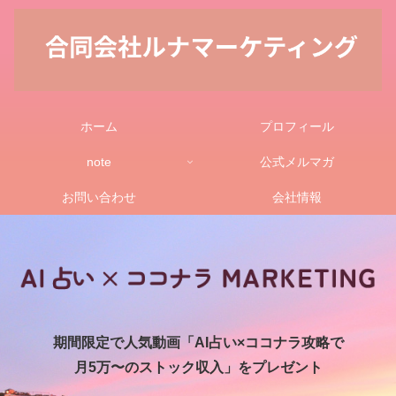
ホーム
プロフィール
note
公式メルマガ
お問い合わせ
会社情報
期間限定で人気動画「AI占い×ココナラ攻略で
月5万〜のストック収入」をプレゼント