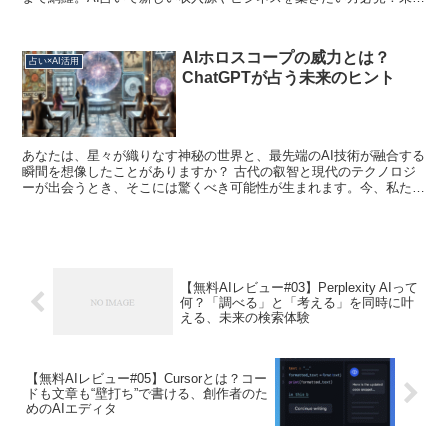
を切り拓くAI占いの可能性を探り、あなたの「好き」を収益に変えま
しょう。
AIホロスコープの威力とは？
占い×AI活用
ChatGPTが占う未来のヒント
あなたは、星々が織りなす神秘の世界と、最先端のAI技術が融合する
瞬間を想像したことがありますか？ 古代の叡智と現代のテクノロジ
ーが出会うとき、そこには驚くべき可能性が生まれます。今、私たち
はその革命的な瞬間に立ち会っているのです。ChatG...
【無料AIレビュー#03】Perplexity AIって
何？「調べる」と「考える」を同時に叶
える、未来の検索体験
【無料AIレビュー#05】Cursorとは？コー
ドも文章も“壁打ち”で書ける、創作者のた
めのAIエディタ