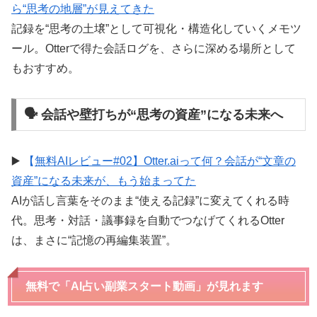
ら“思考の地層”が見えてきた
記録を“思考の土壌”として可視化・構造化していくメモツ
ール。Otterで得た会話ログを、さらに深める場所として
もおすすめ。
🗣 会話や壁打ちが“思考の資産”になる未来へ
▶️
【
無料AIレビュー#02】Otter.aiって何？会話が“文章の
資産”になる未来が、もう始まってた
AIが話し言葉をそのまま“使える記録”に変えてくれる時
代。思考・対話・議事録を自動でつなげてくれるOtter
は、まさに“記憶の再編集装置”。
無料で「AI占い副業スタート動画」が見れます