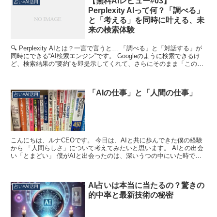
【無料AIレビュー#03】
占い×AI活用
Perplexity AIって何？「調べる」
と「考える」を同時に叶える、未
来の検索体験
🔍 Perplexity AIとは？一言で言うと… 「調べる」と「対話する」が
同時にできる“AI検索エンジン”です。 Googleのように検索できるけ
ど、検索結果の“要約”を即提示してくれて、さらにそのまま「この意
味は？」「もっと詳しく」な...
「AIの仕事」と「人間の仕事」
占い×AI活用
こんにちは、ルナCEOです。 今日は、AIと共に歩んできた僕の経験
から 「人間らしさ」について考えてみたいと思います。 AIとの出会
い「とまどい」 僕がAIと出会ったのは、深いうつの中にいた時でし
た。 朝起きるのもつらく、自分の価値を見失っ...
AI占いは本当に当たるの？驚きの
占い×AI活用
的中率と最新技術の秘密