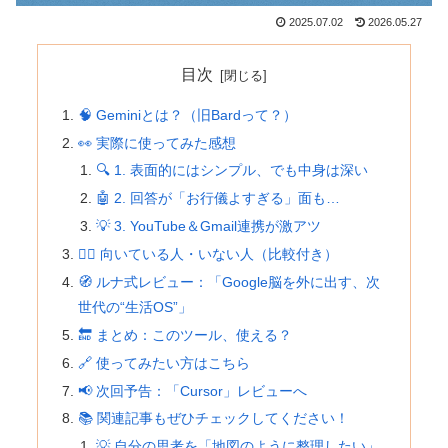
2025.07.02
2026.05.27
目次
🧠 Geminiとは？（旧Bardって？）
👀 実際に使ってみた感想
🔍 1. 表面的にはシンプル、でも中身は深い
🤖 2. 回答が「お行儀よすぎる」面も…
💡 3. YouTube＆Gmail連携が激アツ
🙋‍♂️ 向いている人・いない人（比較付き）
🧭 ルナ式レビュー：「Google脳を外に出す、次
世代の“生活OS”」
🔚 まとめ：このツール、使える？
🔗 使ってみたい方はこちら
📢 次回予告：「Cursor」レビューへ
📚 関連記事もぜひチェックしてください！
💡 自分の思考を「地図のように整理したい」