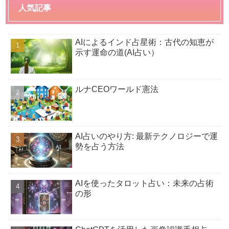
人気記事
AIによるインド占星術：古代の知恵が
示す運命の道(AI占い）
ルナCEOワールド憲法
AI占いのやり方: 最新テクノロジーで運
勢を占う方法
AIを使ったタロット占い：未来の占術
の形