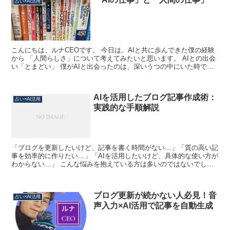
占い×AI活用
こんにちは、ルナCEOです。 今日は、AIと共に歩んできた僕の経験
から 「人間らしさ」について考えてみたいと思います。 AIとの出会
い「とまどい」 僕がAIと出会ったのは、深いうつの中にいた時でし
た。 朝起きるのもつらく、自分の価値を見失っ...
AIを活用したブログ記事作成術：
占い×AI活用
実践的な手順解説
「ブログを更新したいけど、記事を書く時間がない…」「質の高い記
事を効率的に作りたい…」「AIを活用したいけど、具体的な使い方が
わからない…」 こんな悩みを抱えている方は多いのではないでしょ
うか？ 実は、AIを使えば10分で読者が価値を感じる...
ブログ更新が続かない人必見！音
占い×AI活用
声入力×AI活用で記事を自動生成