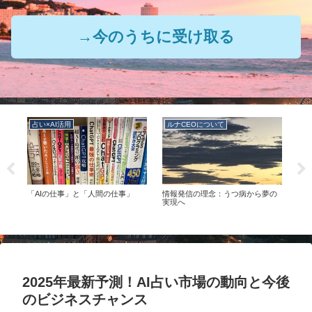
→今のうちに受け取る
占い×AI活用
ルナCEOについて
ル
の
「AIの仕事」と「人間の仕事」
情報発信の理念：うつ病から夢の
ルナ
つの
実現へ
2025年最新予測！AI占い市場の動向と今後
のビジネスチャンス