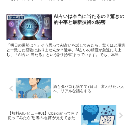
に属しているように思えるかもしれません。しかし、...
AI占いは本当に当たるの？驚きの
占い×AI活用
的中率と最新技術の秘密
「明日の運勢は？」そう思ってAI占いを試してみたら、驚くほど現実
と一致した経験はありませんか？近年、AI占いの精度が急速に向上
し、「AI占い 当たる」という評判が広まっています。でも、本当に
AI占いは信頼できるのでしょうか？今回は、AI占い...
酒もタバコも捨てて7日目｜変わりたい人
へ、リアルな話をする
【無料AIレビュー#01】Obsidianって何？
使ってみたら“思考の地層”が見えてきた