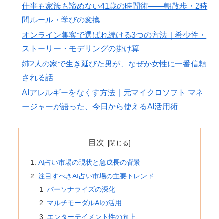
仕事も家族も諦めない41歳の時間術——朝散歩・2時
間ルール・学びの変換
オンライン集客で選ばれ続ける3つの方法｜希少性・
ストーリー・モデリングの掛け算
姉2人の家で生き延びた男が、なぜか女性に一番信頼
される話
AIアレルギーをなくす方法｜元マイクロソフト マネ
ージャーが語った、今日から使えるAI活用術
目次
AI占い市場の現状と急成長の背景
注目すべきAI占い市場の主要トレンド
パーソナライズの深化
マルチモーダルAIの活用
エンターテイメント性の向上