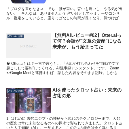
「ブログを書かなきゃ…でも、腰が重い。背中も痛いし、やる気が出
ない。」そんな日、ありませんか？ 占い師としてセミナーやコンサ
ル、鑑定をしていると、座りっぱなしの時間が長くなり、気づけば体
が悲鳴を上げる…。でも、ブログは書きたい。しかもタロッ...
【無料AIレビュー#02】Otter.aiっ
占い×AI活用
て何？会話が“文章の資産”になる
未来が、もう始まってた
🧠 Otter.aiとは？一言で言うと… 「会話や打ち合わせを“自動で文字
起こしして要約”してくれる、AI議事録アシスタント」です。 Zoom
やGoogle Meetと連携すれば、話した内容をそのまま記録。しかも、
自動で“キーワード抽出”や...
AIを使ったタロット占い：未来の
占い×AI活用
占術の形
1. はじめに 古代エジプトの神秘から現代のテクノロジーまで、人類
の歴史は常に未知なるものへの探求で彩られてきました。タロット占
いと人工知能（AI）。一見すると、この2つの概念は全く異なる世界