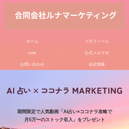
ホーム
プロフィール
note
公式メルマガ
お問い合わせ
会社情報
期間限定で人気動画「AI占い×ココナラ攻略で
月5万〜のストック収入」をプレゼント