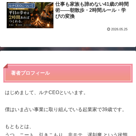
仕事も家族も諦めない41歳の時間
ルナCEOについて
術——朝散歩・2時間ルール・学
びの変換
2026.05.25
著者プロフィール
はじめまして、ルナCEOといいます。
僕はいま占い事業に取り組んでいる起業家で39歳です。
もともとは、
うつ、ニート、引きこもり、非モテ、遅刻魔 という状態