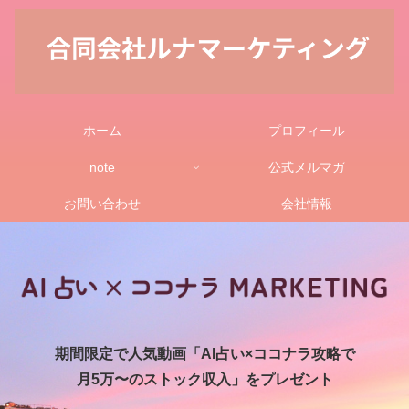
ホーム
プロフィール
note
公式メルマガ
お問い合わせ
会社情報
期間限定で人気動画「AI占い×ココナラ攻略で
月5万〜のストック収入」をプレゼント