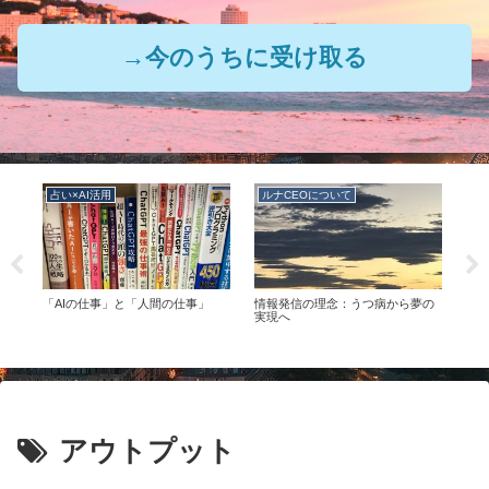
→今のうちに受け取る
占い×AI活用
ルナCEOについて
ル
の
「AIの仕事」と「人間の仕事」
情報発信の理念：うつ病から夢の
ルナ
つの
実現へ
アウトプット