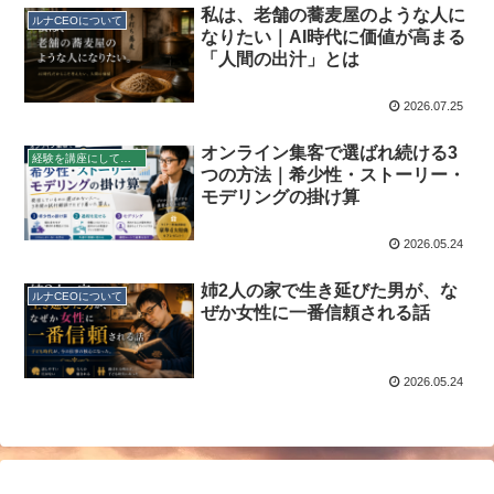
私は、老舗の蕎麦屋のような人に
ルナCEOについて
なりたい｜AI時代に価値が高まる
「人間の出汁」とは
2026.07.25
オンライン集客で選ばれ続ける3
経験を講座にして稼ぐ
つの方法｜希少性・ストーリー・
モデリングの掛け算
2026.05.24
姉2人の家で生き延びた男が、な
ルナCEOについて
ぜか女性に一番信頼される話
2026.05.24