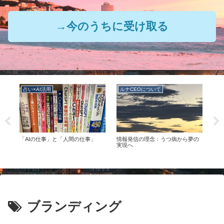
→今のうちに受け取る
占い×AI活用
ルナCEOについて
ル
の
「AIの仕事」と「人間の仕事」
情報発信の理念：うつ病から夢の
ルナ
つの
実現へ
ブランディング