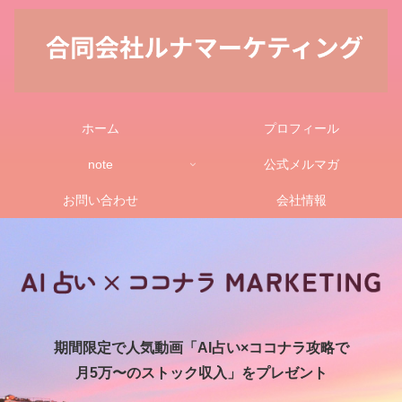
ホーム
プロフィール
note
公式メルマガ
お問い合わせ
会社情報
期間限定で人気動画「AI占い×ココナラ攻略で
月5万〜のストック収入」をプレゼント