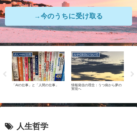
→今のうちに受け取る
占い×AI活用
ルナCEOについて
ル
の
「AIの仕事」と「人間の仕事」
情報発信の理念：うつ病から夢の
ルナ
つの
実現へ
人生哲学