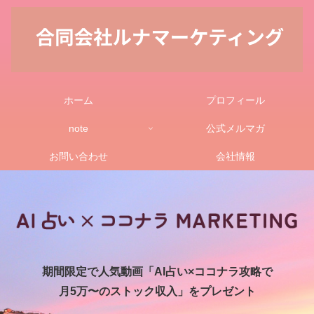
ホーム
プロフィール
note
公式メルマガ
お問い合わせ
会社情報
期間限定で人気動画「AI占い×ココナラ攻略で
月5万〜のストック収入」をプレゼント