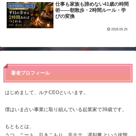
仕事も家族も諦めない41歳の時間
ルナCEOについて
術——朝散歩・2時間ルール・学
びの変換
2026.05.25
著者プロフィール
はじめまして、ルナCEOといいます。
僕はいま占い事業に取り組んでいる起業家で39歳です。
もともとは、
うつ、ニート、引きこもり、非モテ、遅刻魔 という状態