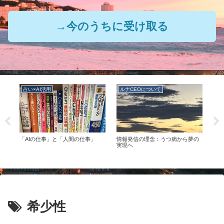
→今のうちに受け取る
占い×AI活用
ルナCEOについて
ル
の
「AIの仕事」と「人間の仕事」
情報発信の理念：うつ病から夢の
ルナ
つの
実現へ
希少性