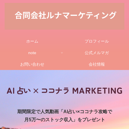
ホーム
プロフィール
note
公式メルマガ
お問い合わせ
会社情報
期間限定で人気動画「AI占い×ココナラ攻略で
月5万〜のストック収入」をプレゼント