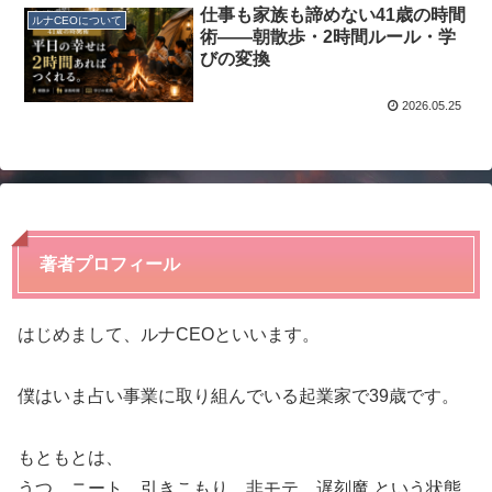
仕事も家族も諦めない41歳の時間
ルナCEOについて
術——朝散歩・2時間ルール・学
びの変換
2026.05.25
著者プロフィール
はじめまして、ルナCEOといいます。
僕はいま占い事業に取り組んでいる起業家で39歳です。
もともとは、
うつ、ニート、引きこもり、非モテ、遅刻魔 という状態