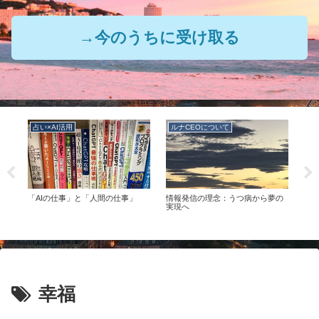
→今のうちに受け取る
占い×AI活用
ルナCEOについて
ル
の
「AIの仕事」と「人間の仕事」
情報発信の理念：うつ病から夢の
ルナ
つの
実現へ
幸福