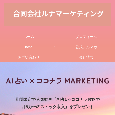
ホーム
プロフィール
note
公式メルマガ
お問い合わせ
会社情報
期間限定で人気動画「AI占い×ココナラ攻略で
月5万〜のストック収入」をプレゼント