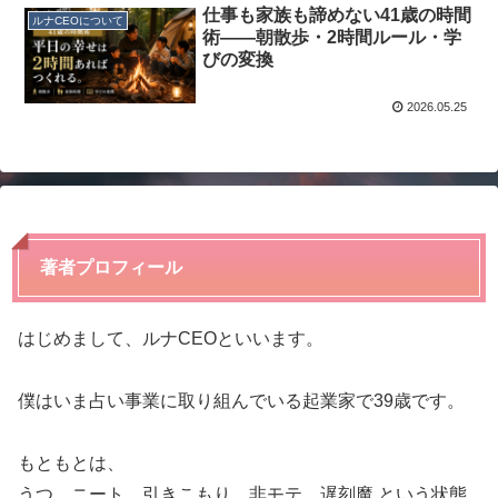
仕事も家族も諦めない41歳の時間
ルナCEOについて
術——朝散歩・2時間ルール・学
びの変換
2026.05.25
著者プロフィール
はじめまして、ルナCEOといいます。
僕はいま占い事業に取り組んでいる起業家で39歳です。
もともとは、
うつ、ニート、引きこもり、非モテ、遅刻魔 という状態