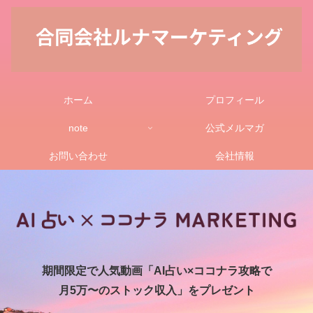
ホーム
プロフィール
note
公式メルマガ
お問い合わせ
会社情報
期間限定で人気動画「AI占い×ココナラ攻略で
月5万〜のストック収入」をプレゼント