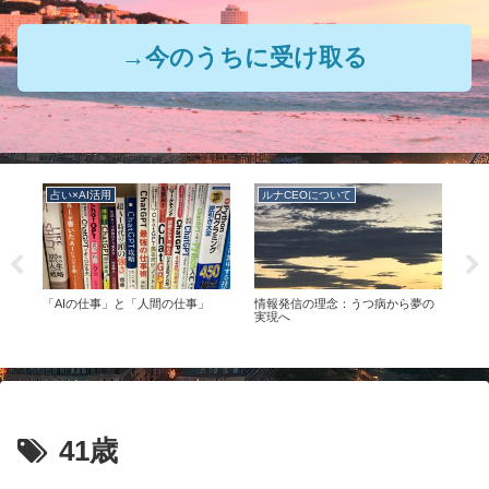
→今のうちに受け取る
占い×AI活用
ルナCEOについて
ル
の
「AIの仕事」と「人間の仕事」
情報発信の理念：うつ病から夢の
ルナ
つの
実現へ
41歳