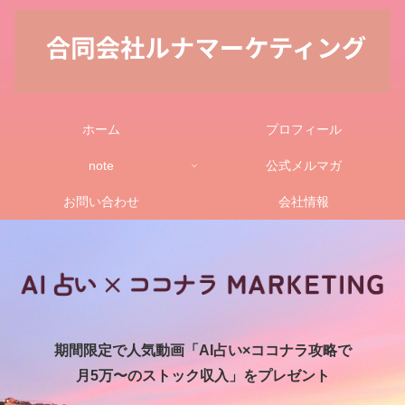
ホーム
プロフィール
note
公式メルマガ
お問い合わせ
会社情報
期間限定で人気動画「AI占い×ココナラ攻略で
月5万〜のストック収入」をプレゼント