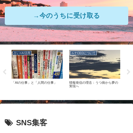
→今のうちに受け取る
占い×AI活用
ルナCEOについて
ル
の
「AIの仕事」と「人間の仕事」
情報発信の理念：うつ病から夢の
ルナ
つの
実現へ
SNS集客