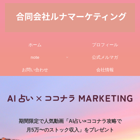
ホーム
プロフィール
note
公式メルマガ
お問い合わせ
会社情報
期間限定で人気動画「AI占い×ココナラ攻略で
月5万〜のストック収入」をプレゼント