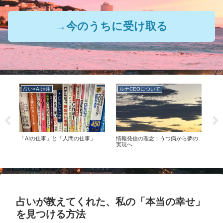
→今のうちに受け取る
占い×AI活用
ルナCEOについて
ル
の
「AIの仕事」と「人間の仕事」
情報発信の理念：うつ病から夢の
ルナ
つの
実現へ
占いが教えてくれた、私の「本当の幸せ」
を見つける方法