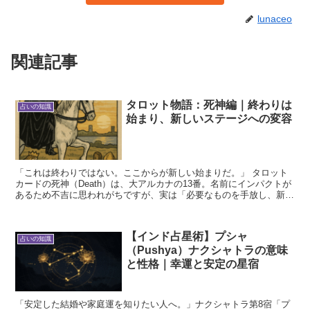
lunaceo
関連記事
タロット物語：死神編｜終わりは
占いの知識
始まり、新しいステージへの変容
「これは終わりではない。ここからが新しい始まりだ。」 タロット
カードの死神（Death）は、大アルカナの13番。名前にインパクトが
あるため不吉に思われがちですが、実は「必要なものを手放し、新し
いステージに進む」ことを意味する、再生のカードで...
【インド占星術】プシャ
占いの知識
（Pushya）ナクシャトラの意味
と性格｜幸運と安定の星宿
「安定した結婚や家庭運を知りたい人へ。」ナクシャトラ第8宿「プ