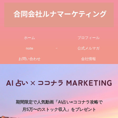
ホーム
プロフィール
note
公式メルマガ
お問い合わせ
会社情報
期間限定で人気動画「AI占い×ココナラ攻略で
月5万〜のストック収入」をプレゼント