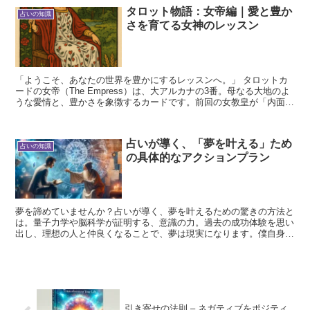
タロット物語：女帝編｜愛と豊か
占いの知識
さを育てる女神のレッスン
「ようこそ、あなたの世界を豊かにするレッスンへ。」 タロットカ
ードの女帝（The Empress）は、大アルカナの3番。母なる大地のよ
うな愛情と、豊かさを象徴するカードです。前回の女教皇が「内面の
静けさ」を教えてくれたなら、女帝は「その静け...
占いが導く、「夢を叶える」ため
占いの知識
の具体的なアクションプラン
夢を諦めていませんか？占いが導く、夢を叶えるための驚きの方法と
は。量子力学や脳科学が証明する、意識の力。過去の成功体験を思い
出し、理想の人と仲良くなることで、夢は現実になります。僕自身、
占いに導かれ、人生が変わりました。あなたも、占いの力を...
引き寄せの法則 – ネガティブをポジティ