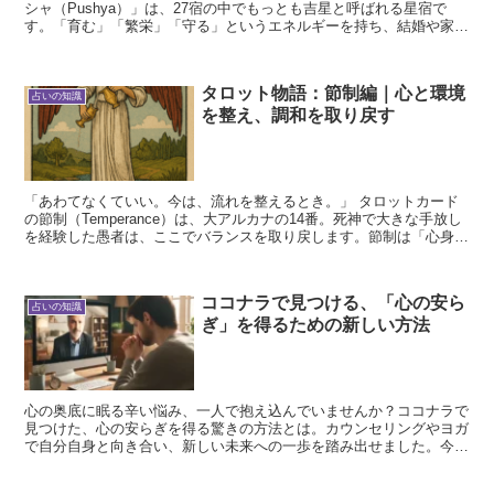
シャ（Pushya）」は、27宿の中でもっとも吉星と呼ばれる星宿で
す。「育む」「繁栄」「守る」というエネルギーを持ち、結婚や家
族、精神的成長に強い影響を与えます。 この記事では、...
タロット物語：節制編｜心と環境
占いの知識
を整え、調和を取り戻す
「あわてなくていい。今は、流れを整えるとき。」 タロットカード
の節制（Temperance）は、大アルカナの14番。死神で大きな手放し
を経験した愚者は、ここでバランスを取り戻します。節制は「心身の
調整」「調和」「中庸」を象徴するカードです。...
ココナラで見つける、「心の安ら
占いの知識
ぎ」を得るための新しい方法
心の奥底に眠る辛い悩み、一人で抱え込んでいませんか？ココナラで
見つけた、心の安らぎを得る驚きの方法とは。カウンセリングやヨガ
で自分自身と向き合い、新しい未来への一歩を踏み出せました。今、
あなたの心に希望の光を灯す時が来たのです。 はじめに ...