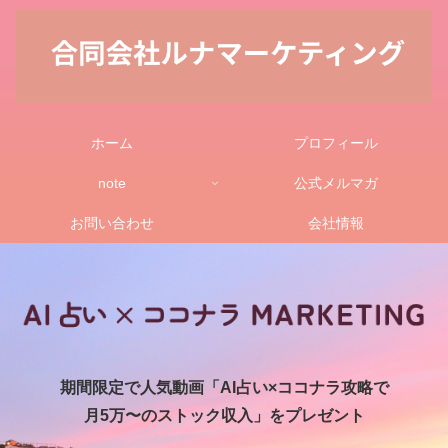
ホーム
プロフィール
note
公式メルマガ
お問い合わせ
会社情報
期間限定で人気動画「AI占い×ココナラ攻略で
月5万〜のストック収入」をプレゼント