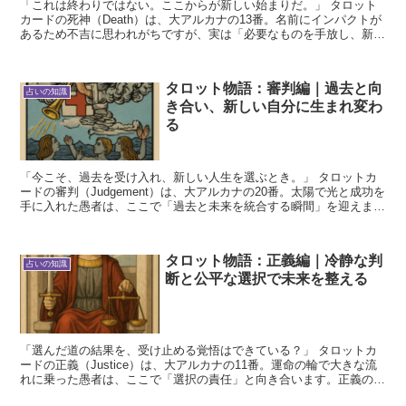
「これは終わりではない。ここからが新しい始まりだ。」 タロット
カードの死神（Death）は、大アルカナの13番。名前にインパクトが
あるため不吉に思われがちですが、実は「必要なものを手放し、新し
いステージに進む」ことを意味する、再生のカードで...
タロット物語：審判編｜過去と向
占いの知識
き合い、新しい自分に生まれ変わ
る
「今こそ、過去を受け入れ、新しい人生を選ぶとき。」 タロットカ
ードの審判（Judgement）は、大アルカナの20番。太陽で光と成功を
手に入れた愚者は、ここで「過去と未来を統合する瞬間」を迎えま
す。審判は「再生」「復活」「目覚め」を象徴する...
タロット物語：正義編｜冷静な判
占いの知識
断と公平な選択で未来を整える
「選んだ道の結果を、受け止める覚悟はできている？」 タロットカ
ードの正義（Justice）は、大アルカナの11番。運命の輪で大きな流
れに乗った愚者は、ここで「選択の責任」と向き合います。正義のカ
ードは「バランス」「公平な判断」「因果関係」を...