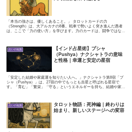
「本当の強さは、優しくあること。」 タロットカードの力
（Strength）は、大アルカナの8番。戦車で勢いよく突き進んだ愚者
は、ここで「力の使い方」を学びます。力のカードは、闘争ではなく
「内面の強さ」「穏やかな勇気」を象徴します。 力カード...
【インド占星術】プシャ
占いの知識
（Pushya）ナクシャトラの意味
と性格｜幸運と安定の星宿
「安定した結婚や家庭運を知りたい人へ。」ナクシャトラ第8宿「プ
シャ（Pushya）」は、27宿の中でもっとも吉星と呼ばれる星宿で
す。「育む」「繁栄」「守る」というエネルギーを持ち、結婚や家
族、精神的成長に強い影響を与えます。 この記事では、...
タロット物語：死神編｜終わりは
占いの知識
始まり、新しいステージへの変容