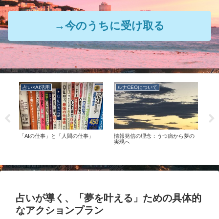
→今のうちに受け取る
占い×AI活用
ルナCEOについて
ル
の
「AIの仕事」と「人間の仕事」
情報発信の理念：うつ病から夢の
ルナ
つの
実現へ
占いが導く、「夢を叶える」ための具体的
なアクションプラン